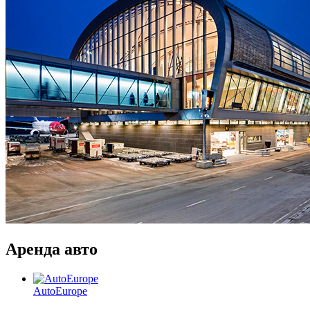
Аренда авто
AutoEurope