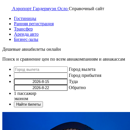
Аэропорт
Гардермуэн Осло
Справочный
сайт
Гостиницы
Ранняя регистрация
Трансфер
Аренда авто
Бизнес-залы
Дешевые авиабилеты онлайн
Поиск и сравнение цен по всем авиакомпаниям и авиакассам
Город вылета
Город прибытия
Туда
Обратно
1
пассажир
эконом
Найти билеты