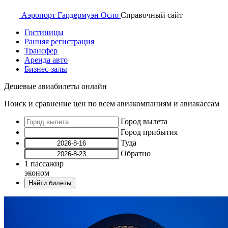
Аэропорт
Гардермуэн Осло
Справочный
сайт
Гостиницы
Ранняя регистрация
Трансфер
Аренда авто
Бизнес-залы
Дешевые авиабилеты онлайн
Поиск и сравнение цен по всем авиакомпаниям и авиакассам
Город вылета
Город прибытия
Туда
Обратно
1
пассажир
эконом
Найти билеты