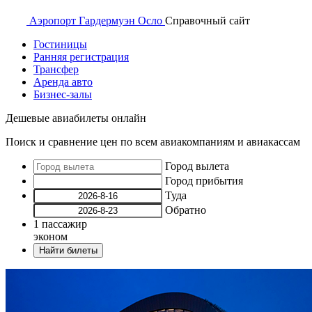
Аэропорт
Гардермуэн Осло
Справочный
сайт
Гостиницы
Ранняя регистрация
Трансфер
Аренда авто
Бизнес-залы
Дешевые авиабилеты онлайн
Поиск и сравнение цен по всем авиакомпаниям и авиакассам
Город вылета
Город прибытия
Туда
Обратно
1
пассажир
эконом
Найти билеты