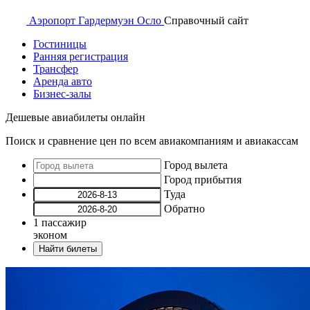
Аэропорт
Гардермуэн Осло
Справочный
сайт
Гостиницы
Ранняя регистрация
Трансфер
Аренда авто
Бизнес-залы
Дешевые авиабилеты онлайн
Поиск и сравнение цен по всем авиакомпаниям и авиакассам
Город вылета
Город прибытия
Туда
Обратно
1
пассажир
эконом
Найти билеты