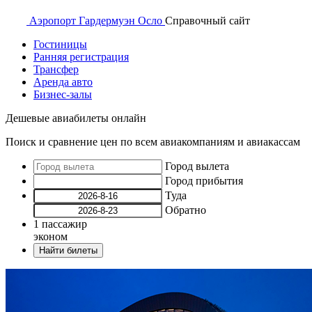
Аэропорт
Гардермуэн Осло
Справочный
сайт
Гостиницы
Ранняя регистрация
Трансфер
Аренда авто
Бизнес-залы
Дешевые авиабилеты онлайн
Поиск и сравнение цен по всем авиакомпаниям и авиакассам
Город вылета
Город прибытия
Туда
Обратно
1
пассажир
эконом
Найти билеты