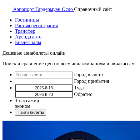
Аэропорт
Гардермуэн Осло
Справочный
сайт
Гостиницы
Ранняя регистрация
Трансфер
Аренда авто
Бизнес-залы
Дешевые авиабилеты онлайн
Поиск и сравнение цен по всем авиакомпаниям и авиакассам
Город вылета
Город прибытия
Туда
Обратно
1
пассажир
эконом
Найти билеты