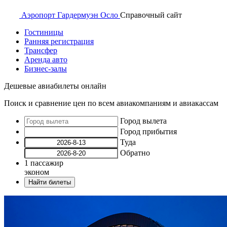
Аэропорт
Гардермуэн Осло
Справочный
сайт
Гостиницы
Ранняя регистрация
Трансфер
Аренда авто
Бизнес-залы
Дешевые авиабилеты онлайн
Поиск и сравнение цен по всем авиакомпаниям и авиакассам
Город вылета
Город прибытия
Туда
Обратно
1
пассажир
эконом
Найти билеты